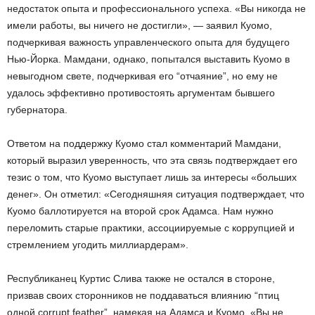
недостаток опыта и профессионального успеха. «Вы никогда не
имели работы, вы ничего не достигли», — заявил Куомо,
подчеркивая важность управленческого опыта для будущего
Нью-Йорка. Мамдани, однако, попытался выставить Куомо в
невыгодном свете, подчеркивая его “отчаяние”, но ему не
удалось эффективно противостоять аргументам бывшего
губернатора.
Ответом на поддержку Куомо стал комментарий Мамдани,
который выразил уверенность, что эта связь подтверждает его
тезис о том, что Куомо выступает лишь за интересы «больших
денег». Он отметил: «Сегодняшняя ситуация подтверждает, что
Куомо баллотируется на второй срок Адамса. Нам нужно
переломить старые практики, ассоциируемые с коррупцией и
стремлением угодить миллиардерам».
Республиканец Куртис Слива также не остался в стороне,
призвав своих сторонников не поддаваться влиянию “птиц
одной corrupt feather”, намекая на Адамса и Куомо. «Вы не