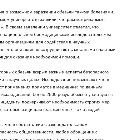
я о возможном заражении обезьян такими болезнями,
йнском университете заявили, что рассматриваемые
 В своем заявлении университет отметил, что
м национальном биомедицинском исследовательском
м организациям для содействия в научных
ил, что они активно сотрудничают с местными властями
ов для оказания необходимой помощи.
торных обезьян вскрыл важные аспекты безопасного
 в научных целях. Исследования показывают, что в
ст применения приматов в медицине: по данным
исследований, более 2500 резус-обезьян участвуют в
инциденты подчеркивают необходимость строгих мер
, которые защищают как животных, так и людей.
, что в соответствии с законодательством,
пасность общественности, любое обращение с
 учитывать потенциальные риски. Поэтому стоит