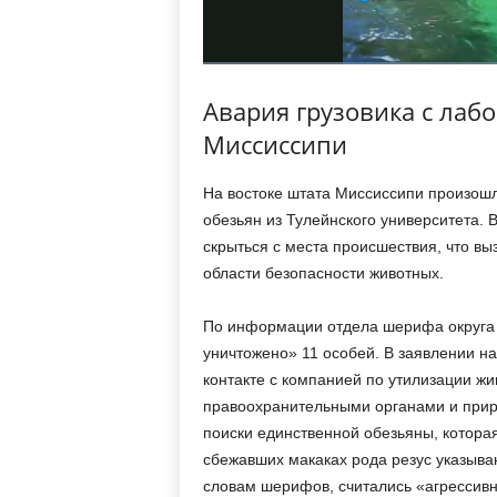
Авария грузовика с лаб
Миссиссипи
На востоке штата Миссиссипи произошл
обезьян из Тулейнского университета. 
скрыться с места происшествия, что вы
области безопасности животных.
По информации отдела шерифа округа 
уничтожено» 11 особей. В заявлении н
контакте с компанией по утилизации ж
правоохранительными органами и при
поиски единственной обезьяны, котора
сбежавших макаках рода резус указываю
словам шерифов, считались «агрессивн