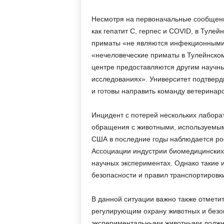
Несмотря на первоначальные сообщени
как гепатит C, герпес и COVID, в Туле
приматы «не являются инфекционными».
«нечеловеческие приматы в Тулейнско
центре предоставляются другим научны
исследованиях». Университет подтверд
и готовы направить команду ветеринар
Инцидент с потерей нескольких лабора
обращения с животными, используемыми
США в последние годы наблюдается ро
Ассоциации индустрии биомедицинских 
научных экспериментах. Однако такие 
безопасности и правил транспортировки
В данной ситуации важно также отметить
регулирующим охрану животных и безо
экспериментальными животными должно