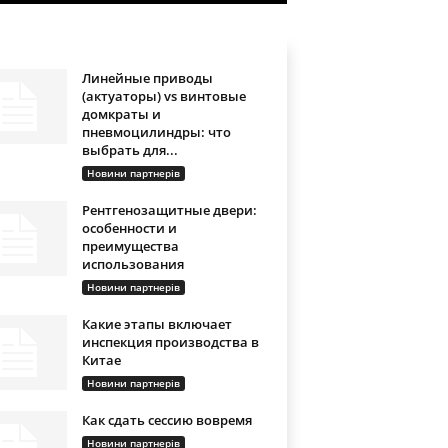
Линейные приводы
(актуаторы) vs винтовые
домкраты и
пневмоцилиндры: что
выбрать для...
Новини партнерів
Рентгенозащитные двери:
особенности и
преимущества
использования
Новини партнерів
Какие этапы включает
инспекция производства в
Китае
Новини партнерів
Как сдать сессию вовремя
Новини партнерів