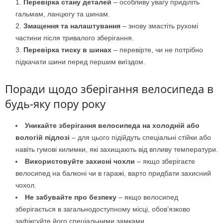
Перевірка стану деталей
– особливу увагу приділіть
гальмам, ланцюгу та шинам.
Змащення та налаштування
– знову змастіть рухомі
частини після тривалого зберігання.
Перевірка тиску в шинах
– перевірте, чи не потрібно
підкачати шини перед першим виїздом.
Поради щодо зберігання велосипеда в
будь-яку пору року
Уникайте зберігання велосипеда на холодній або
вологій підлозі
– для цього підійдуть спеціальні стійки або
навіть гумові килимки, які захищають від впливу температури.
Використовуйте захисні чохли
– якщо зберігаєте
велосипед на балконі чи в гаражі, варто придбати захисний
чохол.
Не забувайте про безпеку
– якщо велосипед
зберігається в загальнодоступному місці, обов’язково
зафіксуйте його спеціальними замками.