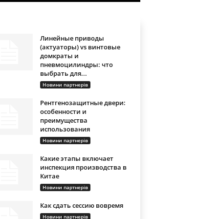
Линейные приводы
(актуаторы) vs винтовые
домкраты и
пневмоцилиндры: что
выбрать для...
Новини партнерів
Рентгенозащитные двери:
особенности и
преимущества
использования
Новини партнерів
Какие этапы включает
инспекция производства в
Китае
Новини партнерів
Как сдать сессию вовремя
Новини партнерів